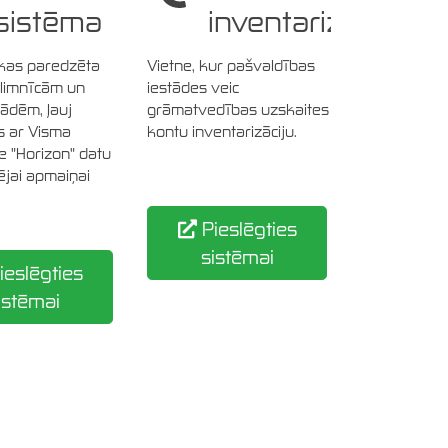
sistēma
inventarizācija
 kas paredzēta
Vietne, kur pašvaldības
slimnīcām un
iestādes veic
tādēm, ļauj
grāmatvedības uzskaites
s ar Visma
kontu inventarizāciju.
e "Horizon" datu
ējai apmaiņai
Pieslēgties
sistēmai
ieslēgties
istēmai