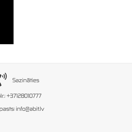
 QR vai
u
Sazināties
lr.: +37128010777
pasts: info@abit.lv