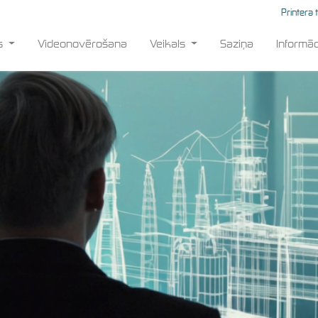
Printera 
ts
Videonovērošana
Veikals
Saziņa
Informāc