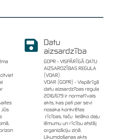
Datu
aizsardzība
tēma
GDPR - VISPĀRĪGĀ DATU
AIZSARDZĪBAS REGULA
citviet
(VDAR)
ai
VDAR (GDPR) - Vispārīgā
ar
datu aizsardzības regula
2016/679 ir normatīvais
aites
akts, kas pati par sevi
a Jūs
nosaka konkrētas
s
rīcības, taču lielāko daļu
jomā,
lēmumu un rīcību atstāj
orizon
organizāciju ziņā.
Likumdošanas akts