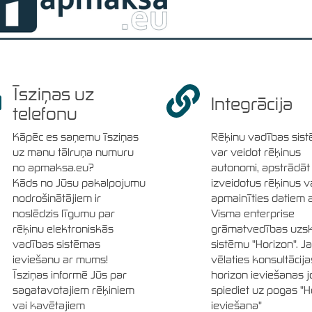
Īsziņas uz
Integrācija
telefonu
Kāpēc es saņemu īsziņas
Rēķinu vadības sis
uz manu tālruņa numuru
var veidot rēķinus
no apmaksa.eu?
autonomi, apstrādāt 
Kāds no Jūsu pakalpojumu
izveidotus rēķinus v
nodrošinātājiem ir
apmainīties datiem 
noslēdzis līgumu par
Visma enterprise
rēķinu elektroniskās
grāmatvedības uzsk
vadības sistēmas
sistēmu "Horizon". J
ieviešanu ar mums!
vēlaties konsultācija
Īsziņas informē Jūs par
horizon ieviešanas 
sagatavotajiem rēķiniem
spiediet uz pogas "H
vai kavētajiem
ieviešana"