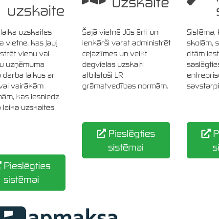
uzskaite
uzskaite
laika uzskaites
Šajā vietnē Jūs ērti un
Sistēma,
a vietne, kas ļauj
ienkārši varat administrēt
skolām, 
strēt vienu vai
ceļazīmes un veikt
citām ies
ku uzņēmuma
degvielas uzskaiti
saslēgtie
 darba laikus ar
atbilstoši LR
entrepris
vai vairākām
grāmatvedības normām.
savstarp
ām, kas iesniedz
 laika uzskaites
Pieslēgties
P
sistēmai
s
Pieslēgties
sistēmai