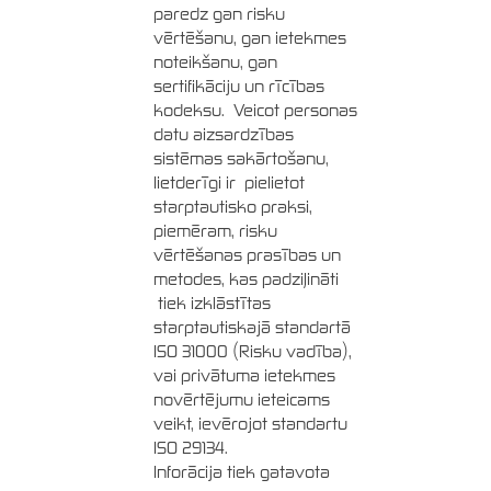
paredz gan risku
vērtēšanu, gan ietekmes
noteikšanu, gan
sertifikāciju un rīcības
kodeksu. Veicot personas
datu aizsardzības
sistēmas sakārtošanu,
lietderīgi ir pielietot
starptautisko praksi,
piemēram, risku
vērtēšanas prasības un
metodes, kas padziļināti
tiek izklāstītas
starptautiskajā standartā
ISO 31000 (Risku vadība),
vai privātuma ietekmes
novērtējumu ieteicams
veikt, ievērojot standartu
ISO 29134.
Inforācija tiek gatavota