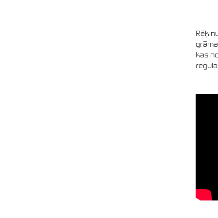
Rēķinu
grāma
kas no
regula
Rēķinu
grāmat
nodroši
prasība