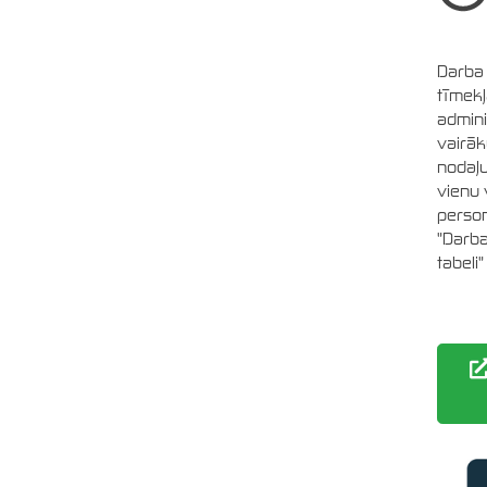
Darba 
tīmekļ
admini
vairā
nodaļu
vienu 
person
"Darba
tabeli"