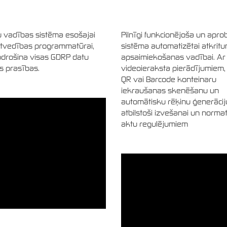
 vadības sistēma esošajai
Pilnīgi funkcionējoša un apro
tvedības programmatūrai,
sistēma automatizētai atkrit
drošina visas GDRP datu
apsaimiekošanas vadībai. Ar
s prasības.
videoieraksta pierādījumiem,
QR vai Barcode konteinaru
iekraušanas skenēšanu un
automātisku rēķinu ģenerācij
atbilstoši izvešanai un norma
aktu regulējumiem
 vadības sistēma esošajai
vedības programmatūrai, kas
na visas GDRP datu regulas
s.