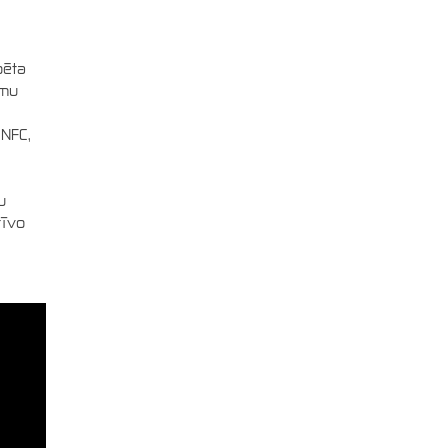
bēta
umu
 NFC,
u
tīvo