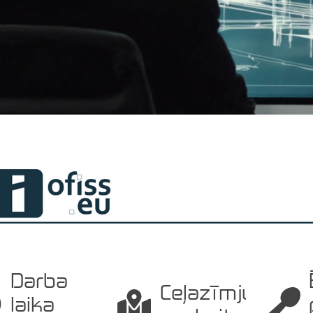
Darba
Ceļazīmju
laika