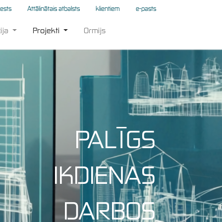
tests
Attālinātais atbalsts
klientiem
e-pasts
ija
Projekti
Ormijs
PALĪGS
IKDIENAS
DARBOS