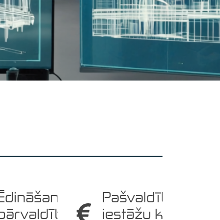
Ēdināšanas
Pašvaldības
pārvaldības
iestāžu kontu