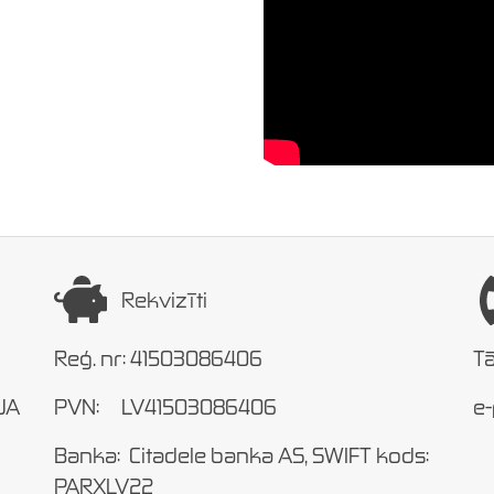
Pilnīgi funkcionējoša un aprobēta
sistēma automatizētai atkritumu
apsaimiekošanas vadībai. Ar
videoieraksta pierādījumiem, NFC,
Barcode konteinaru iekraušanas
skenēšanu un automātisku rēķin
ģenerāciju atbilstoši izvešanai un
normatīvo aktu regulējumiem
Rekvizīti
Reģ. nr: 41503086406
Tā
IJA
PVN: LV41503086406
e-
Banka: Citadele banka AS, SWIFT kods:
PARXLV22