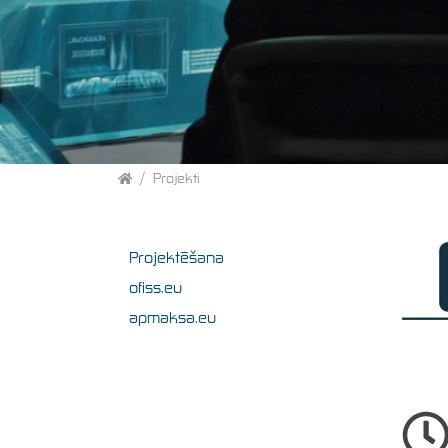
Home
Projekti
Projektēšana
ofiss.eu
apmaksa.eu